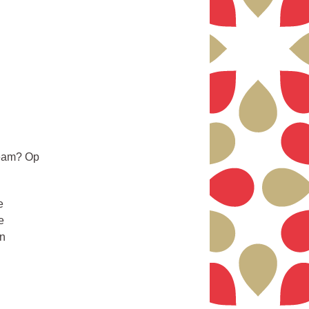
team? Op
e
e
en