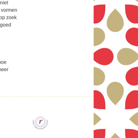
niet
e vormen
 op zoek
n goed
 hoe
meer