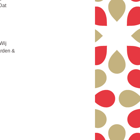
Dat
Wij
arden &