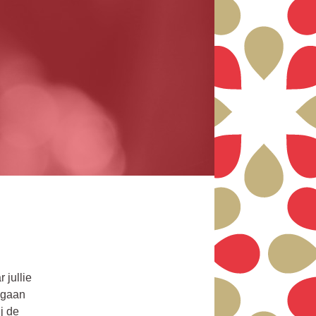
 jullie
e gaan
j de