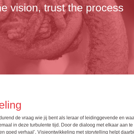
e vision, trust the process
eling
durend de vraag wie jij bent als leraar of leidinggevende en waar
maal in deze turbulente tijd. Door de dialoog met elkaar aan t
een goed verhaal’. Visieontwikkeling met storytelling
helpt daarbi